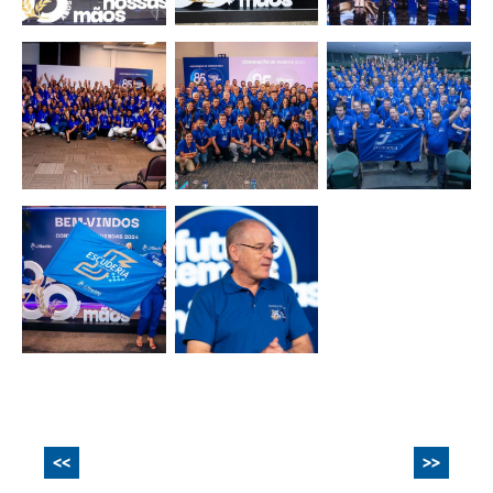
<<
>>