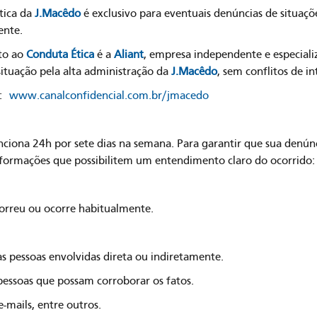
tica da
J.Macêdo
é exclusivo para eventuais denúncias de situaç
ente.
to ao
Conduta Ética
é a
Aliant
, empresa independente e especializ
ituação pela alta administração da
J.Macêdo
, sem conflitos de in
o:
www.canalconfidencial.com.br/jmacedo
iona 24h por sete dias na semana. Para garantir que sua denúnc
informações que possibilitem um entendimento claro do ocorrido:
orreu ou ocorre habitualmente.
s pessoas envolvidas direta ou indiretamente.
, pessoas que possam corroborar os fatos.
-mails, entre outros.