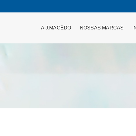
A J.MACÊDO
NOSSAS MARCAS
I