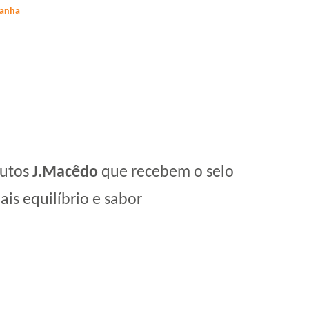
sanha
dutos
J.Macêdo
que recebem o selo
mais equilíbrio e sabor