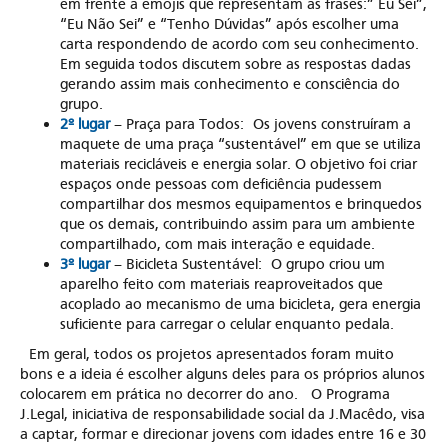
em frente a emojis que representam as frases:” Eu Sei”,
“Eu Não Sei” e “Tenho Dúvidas” após escolher uma
carta respondendo de acordo com seu conhecimento.
Em seguida todos discutem sobre as respostas dadas
gerando assim mais conhecimento e consciência do
grupo.
2º lugar
– Praça para Todos: Os jovens construíram a
maquete de uma praça “sustentável” em que se utiliza
materiais recicláveis e energia solar. O objetivo foi criar
espaços onde pessoas com deficiência pudessem
compartilhar dos mesmos equipamentos e brinquedos
que os demais, contribuindo assim para um ambiente
compartilhado, com mais interação e equidade.
3º lugar
– Bicicleta Sustentável: O grupo criou um
aparelho feito com materiais reaproveitados que
acoplado ao mecanismo de uma bicicleta, gera energia
suficiente para carregar o celular enquanto pedala.
Em geral, todos os projetos apresentados foram muito
bons e a ideia é escolher alguns deles para os próprios alunos
colocarem em prática no decorrer do ano. O Programa
J.Legal, iniciativa de responsabilidade social da J.Macêdo, visa
a captar, formar e direcionar jovens com idades entre 16 e 30