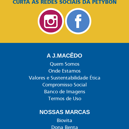
CURTA AS REDES SOCIAIS DA PETYBON
A J.MACÊDO
Quem Somos
Onde Estamos
Valores e Sustentabilidade Ética
Compromisso Social
Banco de Imagens
Termos de Uso
NOSSAS MARCAS
Biovita
Dona Benta