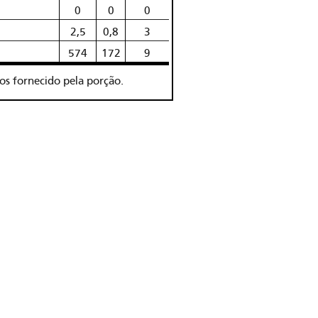
0
0
0
2,5
0,8
3
574
172
9
ios fornecido pela porção.