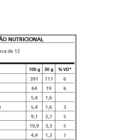
ÃO NUTRICIONAL
rca de 12
100 g
30 g
% VD*
391
117
6
64
19
6
5,4
1,6
)
5,4
1,6
3
9,1
2,7
5
10,9
3,3
5
4,4
1,3
7