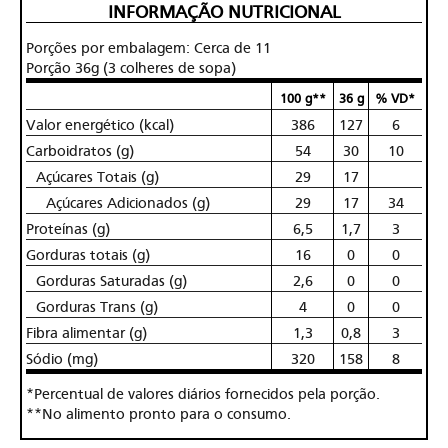
INFORMAÇÃO NUTRICIONAL
Porções por embalagem: Cerca de 11
Porção 36g (3 colheres de sopa)
100 g**
36 g
% VD*
Valor energético (kcal)
386
127
6
Carboidratos (g)
54
30
10
Açúcares Totais (g)
29
17
Açúcares Adicionados (g)
29
17
34
Proteínas (g)
6,5
1,7
3
Gorduras totais (g)
16
0
0
Gorduras Saturadas (g)
2,6
0
0
Gorduras Trans (g)
4
0
0
Fibra alimentar (g)
1,3
0,8
3
Sódio (mg)
320
158
8
*Percentual de valores diários fornecidos pela porção.
**No alimento pronto para o consumo.