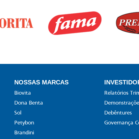
NOSSAS MARCAS
INVESTIDO
Biovita
Relatórios Tri
Dona Benta
Demonstrações
Sol
Debêntures
Petybon
Governança C
Brandini