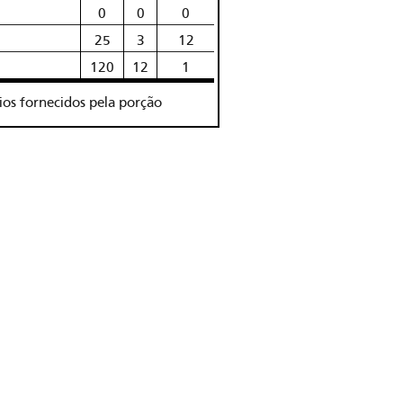
0
0
0
25
3
12
120
12
1
rios fornecidos pela porção