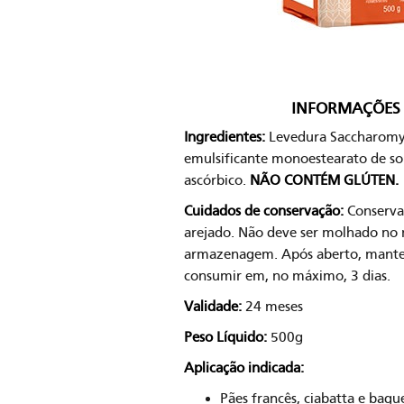
INFORMAÇÕES 
Ingredientes:
Levedura Saccharomyc
emulsificante monoestearato de sor
ascórbico.
NÃO CONTÉM GLÚTEN.
Cuidados de conservação:
Conservar
arejado. Não deve ser molhado no 
armazenagem. Após aberto, manter
consumir em, no máximo, 3 dias.
Validade:
24 meses
Peso Líquido:
500g
Aplicação indicada:
Pães francês, ciabatta e bagu