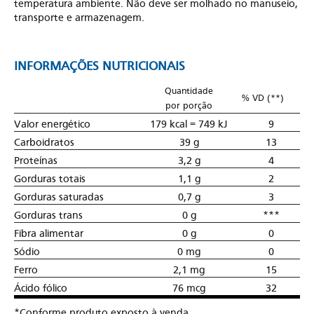
temperatura ambiente. Não deve ser molhado no manuseio,
transporte e armazenagem.
INFORMAÇÕES NUTRICIONAIS
Quantidade
% VD (**)
por porção
Valor energético
179 kcal = 749 kJ
9
Carboidratos
39 g
13
Proteínas
3,2 g
4
Gorduras totais
1,1 g
2
Gorduras saturadas
0,7 g
3
Gorduras trans
0 g
***
Fibra alimentar
0 g
0
Sódio
0 mg
0
Ferro
2,1 mg
15
Ácido fólico
76 mcg
32
*Conforme produto exposto à venda.