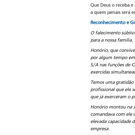
Que Deus o receba e
a quem jamais será e
Reconhecimento e Gr
O falecimento súbito
para a nossa família.
Honório, que conviv
por algum tempo em o
S/A nas funções de C
exercidas simultanea
Temos uma gratidão i
profissional que ele
que já exerceram o p
Honório montou na J.
comandava com ele u
elevada capacidade d
empresa.