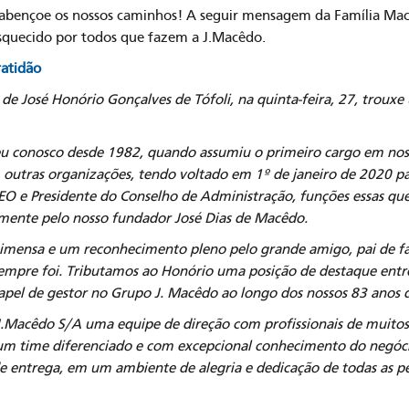
 abençoe os nossos caminhos! A seguir mensagem da Família 
squecido por todos que fazem a J.Macêdo.
atidão
 de José Honório Gonçalves de Tófoli, na quinta-feira, 27, troux
eu conosco desde 1982, quando assumiu o primeiro cargo em nos
utras organizações, tendo voltado em 1º de janeiro de 2020 pa
EO e Presidente do Conselho de Administração, funções essas qu
mente pelo nosso fundador José Dias de Macêdo.
mensa e um reconhecimento pleno pelo grande amigo, pai de fa
 sempre foi. Tributamos ao Honório uma posição de destaque entr
apel de gestor no Grupo J. Macêdo ao longo dos nossos 83 anos d
Macêdo S/A uma equipe de direção com profissionais de muitos 
m time diferenciado e com excepcional conhecimento do negócio
e entrega, em um ambiente de alegria e dedicação de todas as p