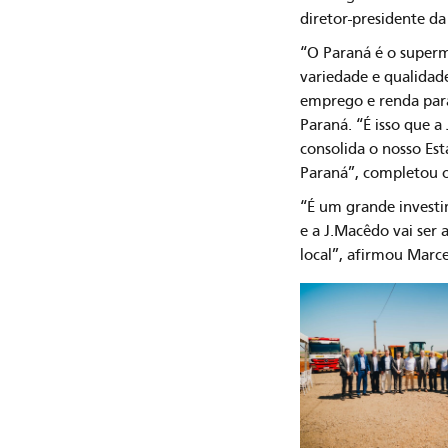
diretor-presidente d
“O Paraná é o super
variedade e qualidade
emprego e renda para
Paraná. “É isso que 
consolida o nosso Es
Paraná”, completou 
“É um grande invest
e a J.Macêdo vai ser 
local”, afirmou Marce