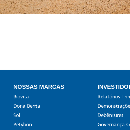
NOSSAS MARCAS
INVESTIDO
Biovita
Relatórios Tri
Dona Benta
Demonstrações
Sol
Debêntures
Petybon
Governança C