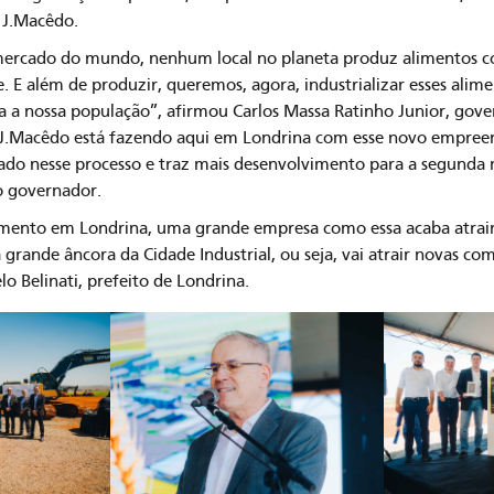
a J.Macêdo.
mercado do mundo, nenhum local no planeta produz alimentos 
. E além de produzir, queremos, agora, industrializar esses alime
 a nossa população”, afirmou Carlos Massa Ratinho Junior, gov
a J.Macêdo está fazendo aqui em Londrina com esse novo empre
tado nesse processo e traz mais desenvolvimento para a segunda
o governador.
imento em Londrina, uma grande empresa como essa acaba atrai
a grande âncora da Cidade Industrial, ou seja, vai atrair novas c
lo Belinati, prefeito de Londrina.