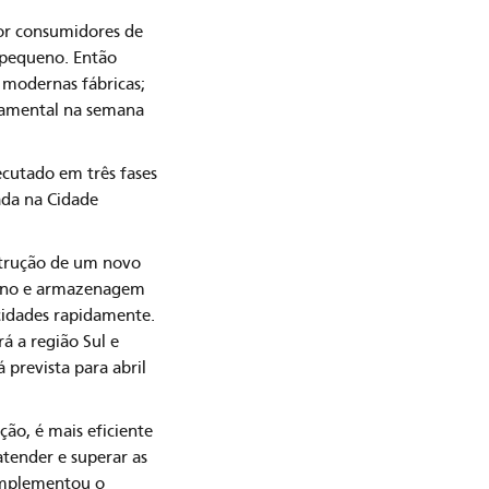
por consumidores de
l pequeno. Então
 modernas fábricas;
damental na semana
cutado em três fases
ada na Cidade
strução de um novo
r ano e armazenagem
acidades rapidamente.
á a região Sul e
 prevista para abril
ção, é mais eficiente
atender e superar as
complementou o