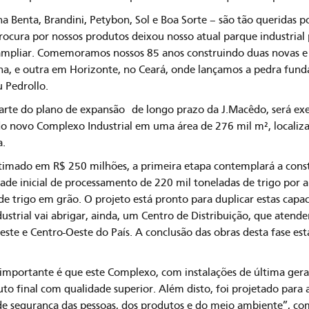
a Benta, Brandini, Petybon, Sol e Boa Sorte – são tão queridas 
procura por nossos produtos deixou nosso atual parque industria
 ampliar. Comemoramos nossos 85 anos construindo duas novas e
na, e outra em Horizonte, no Ceará, onde lançamos a pedra fun
u Pedrollo.
arte do plano de expansão de longo prazo da J.Macêdo, será exe
 do novo Complexo Industrial em uma área de 276 mil m², localiz
a.
timado em R$ 250 milhões, a primeira etapa contemplará a con
de inicial de processamento de 220 mil toneladas de trigo po
de trigo em grão. O projeto está pronto para duplicar estas cap
trial vai abrigar, ainda, um Centro de Distribuição, que atender
este e Centro-Oeste do País. A conclusão das obras desta fase está
 importante é que este Complexo, com instalações de última gera
o final com qualidade superior. Além disto, foi projetado para 
de segurança das pessoas, dos produtos e do meio ambiente”, 