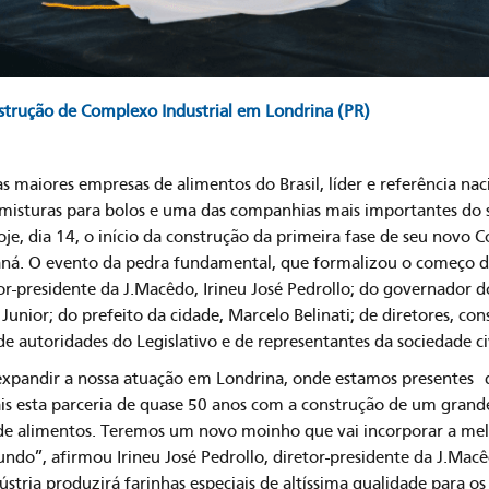
nstrução de Complexo Industrial em Londrina (PR)
 maiores empresas de alimentos do Brasil, líder e referência na
e misturas para bolos e uma das companhias mais importantes d
je, dia 14, o início da construção da primeira fase de seu novo 
aná. O evento da pedra fundamental, que formalizou o começo d
or-presidente da J.Macêdo, Irineu José Pedrollo; do governador 
Junior; do prefeito da cidade, Marcelo Belinati; de diretores, cons
 autoridades do Legislativo e de representantes da sociedade civ
expandir a nossa atuação em Londrina, onde estamos presentes 
is esta parceria de quase 50 anos com a construção de um grande
de alimentos. Teremos um novo moinho que vai incorporar a mel
undo”, afirmou Irineu José Pedrollo, diretor-presidente da J.Ma
ústria produzirá farinhas especiais de altíssima qualidade para os