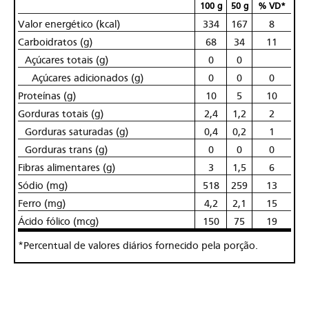
100 g
50 g
% VD*
Valor energético (kcal)
334
167
8
Carboidratos (g)
68
34
11
Açúcares totais (g)
0
0
Açúcares adicionados (g)
0
0
0
Proteínas (g)
10
5
10
Gorduras totais (g)
2,4
1,2
2
Gorduras saturadas (g)
0,4
0,2
1
Gorduras trans (g)
0
0
0
Fibras alimentares (g)
3
1,5
6
Sódio (mg)
518
259
13
Ferro (mg)
4,2
2,1
15
Ácido fólico (mcg)
150
75
19
*Percentual de valores diários fornecido pela porção.