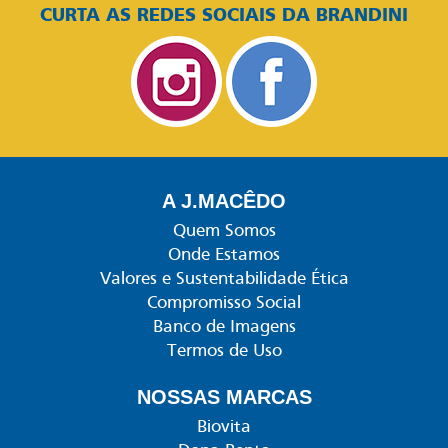
CURTA AS REDES SOCIAIS DA BRANDINI
A J.MACÊDO
Quem Somos
Onde Estamos
Valores e Sustentabilidade Ética
Compromisso Social
Banco de Imagens
Termos de Uso
NOSSAS MARCAS
Biovita