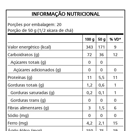
INFORMAÇÃO NUTRICIONAL
Porções por embalagem: 20
Porção de 50 g (1/2 xícara de chá)
100 g
50 g
% VD*
Valor energético (kcal)
343
171
9
Carboidratos (g)
72
36
12
Açúcares totais (g)
0
0
Açúcares adicionados (g)
0
0
0
Proteínas (g)
11
5,5
11
Gorduras totais (g)
1,2
0,6
1
Gorduras saturadas (g)
0,2
0,1
1
Gorduras trans (g)
0
0
0
Fibras alimentares (g)
3
1,5
6
Sódio (mg)
0
0
0
Ferro (mg)
4,2
2,1
15
Ácido fólico (mcg)
150
75
19