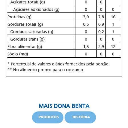
Açúcares totais (g)
0
0
Açúcares adicionados (g)
0
0
0
Proteínas (g)
3,9
7,8
16
Gorduras totais (g)
0,5
0,9
1
Gorduras saturadas (g)
0
0,2
1
Gorduras trans (g)
0
0
0
Fibra alimentar (g)
1,5
2,9
12
Sódio (mg)
0
0
0
* Percentual de valores diários fornecidos pela porção.
** No alimento pronto para o consumo.
MAIS DONA BENTA
PRODUTOS
HISTÓRIA