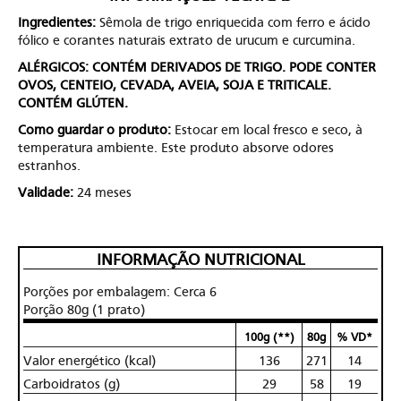
Ingredientes:
Sêmola de trigo enriquecida com ferro e ácido
fólico e corantes naturais extrato de urucum e curcumina.
ALÉRGICOS: CONTÉM DERIVADOS DE TRIGO. PODE CONTER
OVOS, CENTEIO, CEVADA, AVEIA, SOJA E TRITICALE.
CONTÉM GLÚTEN.
Como guardar o produto:
Estocar em local fresco e seco, à
temperatura ambiente. Este produto absorve odores
estranhos.
Validade:
24 meses
INFORMAÇÃO NUTRICIONAL
Porções por embalagem: Cerca 6
Porção 80g (1 prato)
100g (**)
80g
% VD*
Valor energético (kcal)
136
271
14
Carboidratos (g)
29
58
19