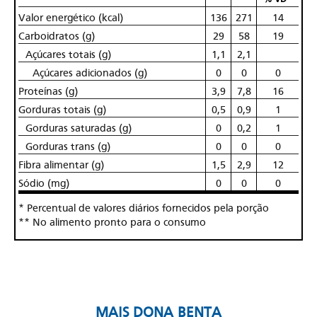
Valor energético (kcal)
136
271
14
Carboidratos (g)
29
58
19
Açúcares totais (g)
1,1
2,1
Açúcares adicionados (g)
0
0
0
Proteínas (g)
3,9
7,8
16
Gorduras totais (g)
0,5
0,9
1
Gorduras saturadas (g)
0
0,2
1
Gorduras trans (g)
0
0
0
Fibra alimentar (g)
1,5
2,9
12
Sódio (mg)
0
0
0
* Percentual de valores diários fornecidos pela porção
** No alimento pronto para o consumo
MAIS DONA BENTA