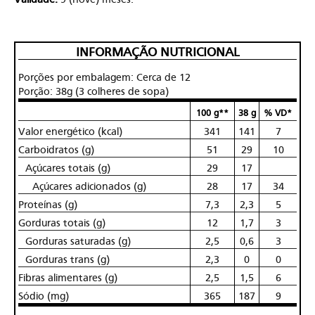
INFORMAÇÃO NUTRICIONAL
Porções por embalagem: Cerca de 12
Porção: 38g (3 colheres de sopa)
100 g**
38 g
% VD*
Valor energético (kcal)
341
141
7
Carboidratos (g)
51
29
10
Açúcares totais (g)
29
17
Açúcares adicionados (g)
28
17
34
Proteínas (g)
7,3
2,3
5
Gorduras totais (g)
12
1,7
3
Gorduras saturadas (g)
2,5
0,6
3
Gorduras trans (g)
2,3
0
0
Fibras alimentares (g)
2,5
1,5
6
Sódio (mg)
365
187
9