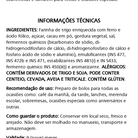
INFORMAÇÕES TÉCNICAS
INGREDIENTES:
Farinha de trigo enriquecida com ferro e
ácido fólico, açúcar, cacau em pó, gordura vegetal, sal,
fermentos químicos (bicarbonato de sódio, di-
hidrogenodifosfato de cálcio, di-hidrogenofosfato de cálcio e
fosfato ácido de sódio e alumínio), emulsificantes (INS 477,
INS 472b e INS 471, estabilizantes INS 481(i) e IN S433,
fermento quimico INS 450(iii)) e aromatizante.
ALÉRGICOS:
CONTÉM DERIVADOS DE TRIGO E SOJA. PODE CONTER
CENTEIO, CEVADA, AVEIA E TRITICALE. CONTÉM GLÚTEN
.
Recomendação de uso:
Preparo de bolos para todas as
ocasiões como: café da manhã, da tarde, lanches, merenda
escolar, sobremesas, ocasiões especiais como aniversários e
outras.
Como guardar o produto:
Conservar em local seco, fresco e
arejado. Não deve ser molhado no manuseio, transporte e
armazenagem.
Validade:
9 (nove) meses.