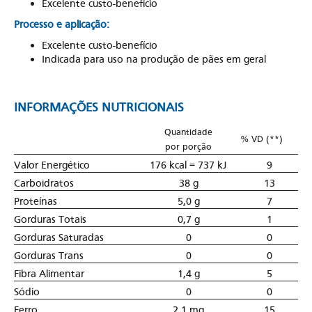
Excelente custo-benefício
Processo e aplicação:
Excelente custo-benefício
Indicada para uso na produção de pães em geral
INFORMAÇÕES NUTRICIONAIS
Quantidade
% VD (**)
por porção
Valor Energético
176 kcal = 737 kJ
9
Carboidratos
38 g
13
Proteínas
5,0 g
7
Gorduras Totais
0,7 g
1
Gorduras Saturadas
0
0
Gorduras Trans
0
0
Fibra Alimentar
1,4 g
5
Sódio
0
0
Ferro
2,1 mg
15