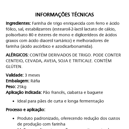
INFORMAÇÕES TÉCNICAS
Ingredientes:
Farinha de trigo enriquecida com ferro e ácido
fólico, sal, estabilizantes (estearoil-2-lactil lactato de cálcio,
polisorbato 80 e ésteres de mono e diglicerídeos de ácidos
graxos com ácido diacetil tartárico) e melhoradores de
farinha (ácido ascórbico e azodicarbonamida).
ALÉRGICOS:
CONTÉM DERIVADOS DE TRIGO. PODE CONTER
CENTEIO, CEVADA, AVEIA, SOJA E TRITICALE. CONTÉM
GLÚTEN.
Validade:
3 meses
Embalagem:
Ráfia
Peso:
25kg
Aplicação indicada:
Pão francês, ciabatta e baguete
Ideal para pães de curta e longa fermentação
Processo e aplicação:
Produto padronizado, oferecendo redução dos custos
de produção com farinha