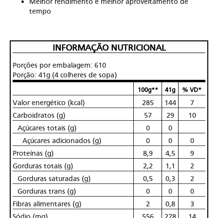
Melhor rendimento e melhor aproveitamento de
tempo
INFORMAÇÃO NUTRICIONAL
Porções por embalagem: 610
Porção: 41g (4 colheres de sopa)
100g**
41g
% VD*
Valor energético (kcal)
285
144
7
Carboidratos (g)
57
29
10
Açúcares totais (g)
0
0
Açúcares adicionados (g)
0
0
0
Proteínas (g)
8,9
4,5
9
Gorduras totais (g)
2,2
1,1
2
Gorduras saturadas (g)
0,5
0,3
2
Gorduras trans (g)
0
0
0
Fibras alimentares (g)
2
0,8
3
Sódio (mg)
556
278
14