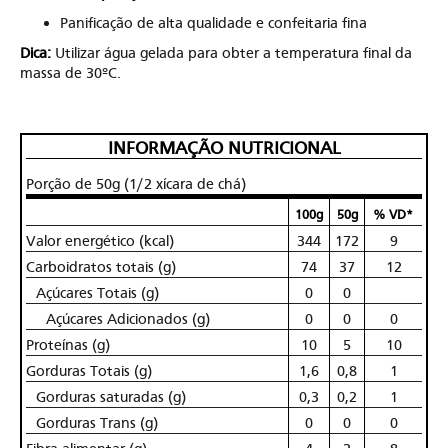
Panificação de alta qualidade e confeitaria fina
Dica:
Utilizar água gelada para obter a temperatura final da
massa de 30ºC.
INFORMAÇÃO NUTRICIONAL
Porção de 50g (1/2 xícara de chá)
100g
50g
% VD*
Valor energético (kcal)
344
172
9
Carboidratos totais (g)
74
37
12
Açúcares Totais (g)
0
0
Açúcares Adicionados (g)
0
0
0
Proteínas (g)
10
5
10
Gorduras Totais (g)
1,6
0,8
1
Gorduras saturadas (g)
0,3
0,2
1
Gorduras Trans (g)
0
0
0