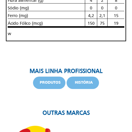
Fibra alimentar (g)
4
2
8
Sódio (mg)
0
0
0
Ferro (mg)
4,2
2,1
15
Ácido Fólico (mcg)
150
75
19
w
MAIS LINHA PROFISSIONAL
PRODUTOS
HISTÓRIA
OUTRAS MARCAS