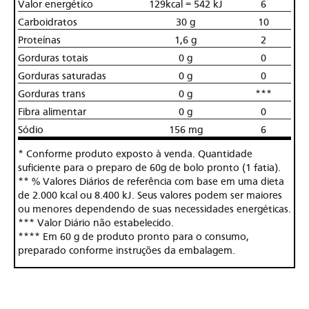
Valor energético
129kcal = 542 kJ
6
Carboidratos
30 g
10
Proteínas
1,6 g
2
Gorduras totais
0 g
0
Gorduras saturadas
0 g
0
Gorduras trans
0 g
***
Fibra alimentar
0 g
0
Sódio
156 mg
6
* Conforme produto exposto à venda. Quantidade
suficiente para o preparo de 60g de bolo pronto (1 fatia).
** % Valores Diários de referência com base em uma dieta
de 2.000 kcal ou 8.400 kJ. Seus valores podem ser maiores
ou menores dependendo de suas necessidades energéticas.
*** Valor Diário não estabelecido.
**** Em 60 g de produto pronto para o consumo,
preparado conforme instruções da embalagem.