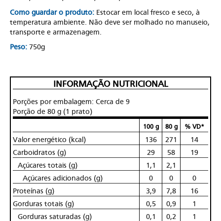
Como guardar o produto:
Estocar em local fresco e seco, à
temperatura ambiente. Não deve ser molhado no manuseio,
transporte e armazenagem.
Peso:
750g
INFORMAÇÃO NUTRICIONAL
Porções por embalagem: Cerca de 9
Porção de 80 g (1 prato)
100 g
80 g
% VD*
Valor energético (kcal)
136
271
14
Carboidratos (g)
29
58
19
Açúcares totais (g)
1,1
2,1
Açúcares adicionados (g)
0
0
0
Proteínas (g)
3,9
7,8
16
Gorduras totais (g)
0,5
0,9
1
Gorduras saturadas (g)
0,1
0,2
1