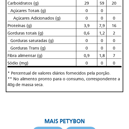
Carboidratos (g)
29
59
20
Açúcares Totais (g)
0
0
Açúcares Adicionados (g)
0
0
0
Proteínas (g)
3,9
7,9
16
Gorduras totais (g)
0,6
1,2
2
Gorduras saturadas (g)
0
0
0
Gorduras Trans (g)
0
0
0
Fibra alimentar (g)
0,9
1,8
7
Sódio (mg)
0
0
0
* Percentual de valores diários fornecidos pela porção.
** No alimento pronto para o consumo, correspondente a
40g de massa seca.
MAIS PETYBON