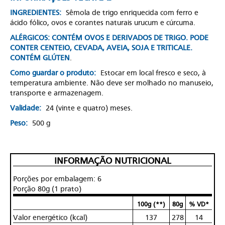
INGREDIENTES:
Sêmola de trigo enriquecida com ferro e
ácido fólico, ovos e corantes naturais urucum e cúrcuma.
ALÉRGICOS: CONTÉM OVOS E DERIVADOS DE TRIGO. PODE
CONTER CENTEIO, CEVADA, AVEIA, SOJA E TRITICALE.
CONTÉM GLÚTEN
.
Como guardar o produto:
Estocar em local fresco e seco, à
temperatura ambiente. Não deve ser molhado no manuseio,
transporte e armazenagem.
Validade:
24 (vinte e quatro) meses.
Peso:
500 g
INFORMAÇÃO NUTRICIONAL
Porções por embalagem: 6
Porção 80g (1 prato)
100g (**)
80g
% VD*
Valor energético (kcal)
137
278
14