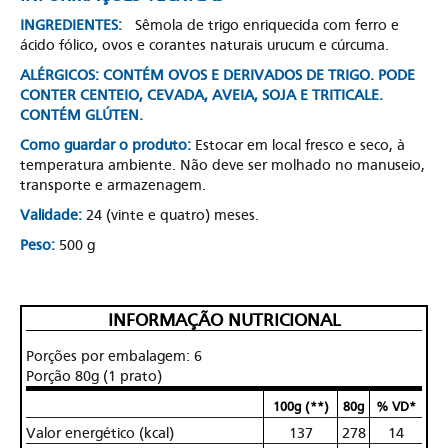
INGREDIENTES:
Sêmola de trigo enriquecida com ferro e
ácido fólico, ovos e corantes naturais urucum e cúrcuma.
ALÉRGICOS: CONTÉM OVOS E DERIVADOS DE TRIGO. PODE
CONTER CENTEIO, CEVADA, AVEIA, SOJA E TRITICALE.
CONTÉM GLÚTEN.
Como guardar o produto:
Estocar em local fresco e seco, à
temperatura ambiente. Não deve ser molhado no manuseio,
transporte e armazenagem.
Validade:
24 (vinte e quatro) meses.
Peso:
500 g
INFORMAÇÃO NUTRICIONAL
Porções por embalagem: 6
Porção 80g (1 prato)
100g (**)
80g
% VD*
Valor energético (kcal)
137
278
14