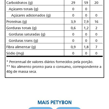
Carboidratos (g)
29
59
20
Açúcares totais (g)
0
0
Açúcares adicionados (g)
0
0
0
Proteínas (g)
3,9
7,9
16
Gorduras totais (g)
0,6
1,2
2
Gorduras saturadas (g)
0
0
0
Gorduras trans (g)
0
0
0
Fibra alimentar (g)
0,9
1,8
7
Sódio (mg)
0
0
0
* Percentual de valores diários fornecidos pela porção.
** No alimento pronto para o consumo, correspondente a
40g de massa seca.
MAIS PETYBON