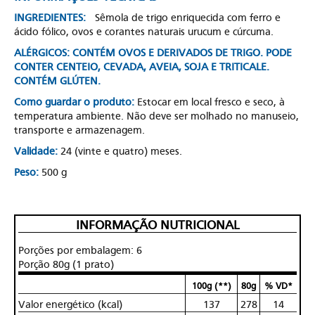
INGREDIENTES:
Sêmola de trigo enriquecida com ferro e
ácido fólico, ovos e corantes naturais urucum e cúrcuma.
ALÉRGICOS: CONTÉM OVOS E DERIVADOS DE TRIGO. PODE
CONTER CENTEIO, CEVADA, AVEIA, SOJA E TRITICALE.
CONTÉM GLÚTEN.
Como guardar o produto:
Estocar em local fresco e seco, à
temperatura ambiente. Não deve ser molhado no manuseio,
transporte e armazenagem.
Validade:
24 (vinte e quatro) meses.
Peso:
500 g
INFORMAÇÃO NUTRICIONAL
Porções por embalagem: 6
Porção 80g (1 prato)
100g (**)
80g
% VD*
Valor energético (kcal)
137
278
14