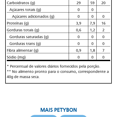
Carboidratos (g)
29
59
20
Açúcares totais (g)
0
0
Açúcares adicionados (g)
0
0
0
Proteínas (g)
3,9
7,9
16
Gorduras totais (g)
0,6
1,2
2
Gorduras saturadas (g)
0
0
0
Gorduras trans (g)
0
0
0
Fibra alimentar (g)
0,9
1,8
7
Sódio (mg)
0
0
0
* Percentual de valores diários fornecidos pela porção.
** No alimento pronto para o consumo, correspondente a
40g de massa seca.
MAIS PETYBON