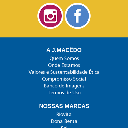
A J.MACÊDO
Quem Somos
Onde Estamos
Valores e Sustentabilidade Ética
Compromisso Social
Banco de Imagens
Termos de Uso
NOSSAS MARCAS
Biovita
Dona Benta