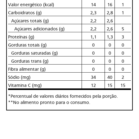
Valor energético (kcal)
14
16
1
Carboidratos (g)
2,3
2,8
1
Açúcares totais (g)
2,2
2,6
Açúcares adicionados (g)
2,2
2,6
5
Proteínas (g)
1,1
1,3
3
Gorduras totais (g)
0
0
0
Gorduras saturadas (g)
0
0
0
Gorduras trans (g)
0
0
0
Fibra alimentar (g)
0
0
0
Sódio (mg)
34
40
2
Vitamina C (mg)
12
15
15
*Percentual de valores diários fornecidos pela porção.
**No alimento pronto para o consumo.