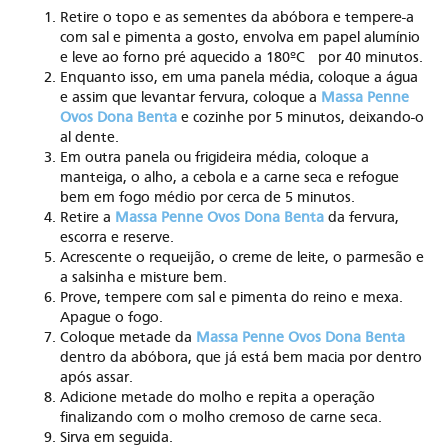
Retire o topo e as sementes da abóbora e tempere-a
com sal e pimenta a gosto, envolva em papel alumínio
e leve ao forno pré aquecido a 180ºC por 40 minutos.
Enquanto isso, em uma panela média, coloque a água
e assim que levantar fervura, coloque a
Massa Penne
Ovos Dona Benta
e cozinhe por 5 minutos, deixando-o
al dente.
Em outra panela ou frigideira média, coloque a
manteiga, o alho, a cebola e a carne seca e refogue
bem em fogo médio por cerca de 5 minutos.
Retire a
Massa Penne Ovos Dona Benta
da fervura,
escorra e reserve.
Acrescente o requeijão, o creme de leite, o parmesão e
a salsinha e misture bem.
Prove, tempere com sal e pimenta do reino e mexa.
Apague o fogo.
Coloque metade da
Massa Penne Ovos Dona Benta
dentro da abóbora, que já está bem macia por dentro
após assar.
Adicione metade do molho e repita a operação
finalizando com o molho cremoso de carne seca.
Sirva em seguida.